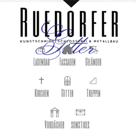
Ladenbau
Fassaden
Geländer
Kirchen
Gitter
Treppen
Vordächer
sonstiges