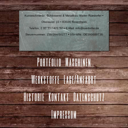
Kunstschmiede, Schlosserei & Metallbau Walter Ruedorfer •
Oberaustr. 10 • 83026 Rosenheim
Telefon: 0 80 31 / 421 52 • E-Mail: info@ruedorfer.de
Steuernummer: 156/264/50277 • USt-IdNr.: DE160689736
Portfolio
Maschinen
Werkstoffe
Lage/Anfahrt
Historie
Kontakt
Datenschutz
Impressum