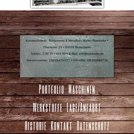
Kunstschmiede, Schlosserei & Metallbau Walter Ruedorfer •
Oberaustr. 10 • 83026 Rosenheim
Telefon: 0 80 31 / 421 52 • E-Mail: info@ruedorfer.de
Steuernummer: 156/264/50277 • USt-IdNr.: DE160689736
Portfolio
Maschinen
Werkstoffe
Lage/Anfahrt
Historie
Kontakt
Datenschutz